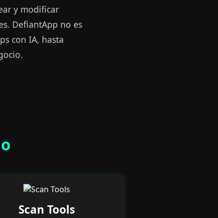
ear y modificar
es. DefiantApp no es
ps con IA, hasta
gocio.
do
Scan Tools