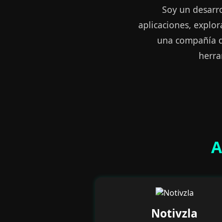
Soy un desarro
aplicaciones, explo
una compañía de
herra
A
Notivzla